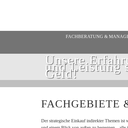
FACHBERATUNG & MANAG
Unsere Erfahr
und Leistung 
Geld!
FACHGEBIETE 
Der strategische Einkauf indirekter Themen ist w
und einem Blick von außen zu begegnen – alle i