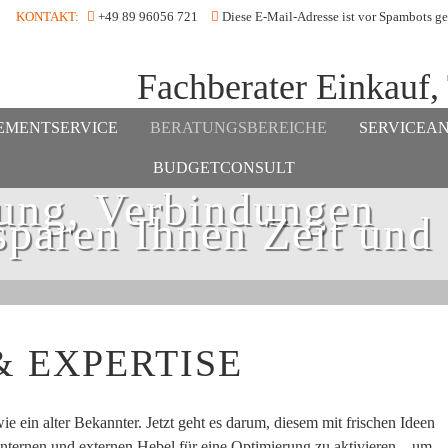
KONTAKT:
+49 89 96056 721
Diese E-Mail-Adresse ist vor Spambots ge
Fachberater Einkauf,
EMENTSERVICE
BERATUNGSBEREICHE
SERVICEA
BUDGETCONSULT
ung, Verbindungen
sparen Ihnen Zeit und
& EXPERTISE
ie ein alter Bekannter. Jetzt geht es darum, diesem mit frischen Ideen
nternen und externen Hebel für eine Optimierung zu aktivieren – um