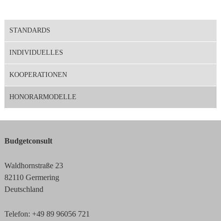
STANDARDS
INDIVIDUELLES
KOOPERATIONEN
HONORARMODELLE
Budgetconsult
Waldhornstraße 23
82110 Germering
Deutschland
Telefon: +49 89 96056 721