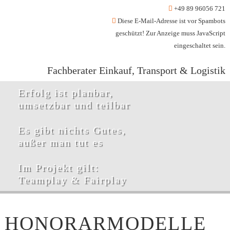
+49 89 96056 721
Diese E-Mail-Adresse ist vor Spambots
geschützt! Zur Anzeige muss JavaScript
eingeschaltet sein.
Fachberater Einkauf, Transport & Logistik
Erfolg ist planbar,
umsetzbar und teilbar
Es gibt nichts Gutes,
außer man tut es
Im Projekt gilt:
Teamplay & Fairplay
HONORARMODELLE